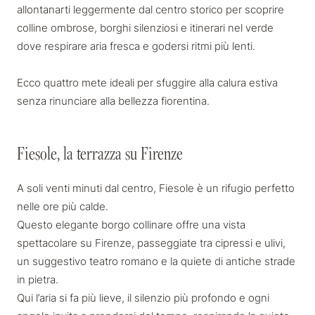
allontanarti leggermente dal centro storico per scoprire
colline ombrose, borghi silenziosi e itinerari nel verde
dove respirare aria fresca e godersi ritmi più lenti.
Ecco
quattro mete ideali
per sfuggire alla calura estiva
senza rinunciare alla bellezza fiorentina.
Fiesole, la terrazza su Firenze
Fiesole, la terrazza su Firenze
A soli venti minuti dal centro, Fiesole è un rifugio perfetto
nelle ore più calde.
Questo
elegante borgo collinare
offre una vista
spettacolare su Firenze, passeggiate tra cipressi e ulivi,
un suggestivo teatro romano e la quiete di antiche strade
in pietra.
Qui l’aria si fa più lieve, il silenzio più profondo e ogni