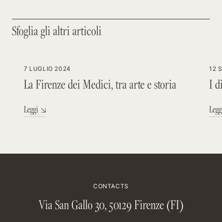
Sfoglia gli altri articoli
Sfoglia gli altri articoli
7 LUGLIO 2024
12 
La Firenze dei Medici, tra arte e storia
I d
Leggi
Legg
CONTACTS
Via San Gallo 30, 50129 Firenze (FI)