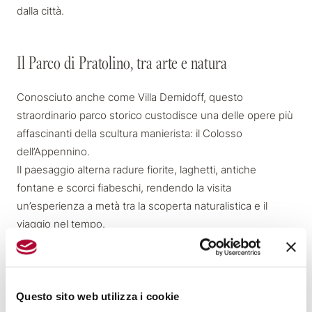
dalla città.
Il Parco di Pratolino, tra arte e natura
Il Parco di Pratolino, tra arte e natura
Conosciuto anche come Villa Demidoff, questo
straordinario parco storico custodisce una delle opere più
affascinanti della scultura manierista: il
Colosso
dell’Appennino
.
Il paesaggio alterna radure fiorite, laghetti, antiche
fontane e scorci fiabeschi, rendendo la visita
un’esperienza a metà tra la scoperta naturalistica e il
viaggio nel tempo.
Un’oasi verde a meno di mezz’ora dall’Hotel Orto de’
Medici, perfetta per una giornata rilassante in piena
estate.
Questo sito web utilizza i cookie