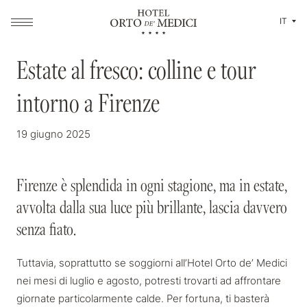
IT
MAGAZINE
Estate al fresco: colline e tour
Estate al fresco: colline e tour
intorno a Firenze
intorno a Firenze
19 giugno 2025
Firenze è splendida in ogni stagione, ma in estate,
Firenze è splendida in ogni stagione, ma in estate,
avvolta dalla sua luce più brillante, lascia davvero
avvolta dalla sua luce più brillante, lascia davvero
senza fiato.
senza fiato.
Tuttavia, soprattutto se soggiorni all’Hotel Orto de’ Medici
nei mesi di luglio e agosto, potresti trovarti ad affrontare
giornate particolarmente calde. Per fortuna, ti basterà