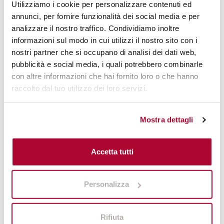
Utilizziamo i cookie per personalizzare contenuti ed
Greve in Chianti dalle vigne profumate
Greve in Chianti dalle vigne profumate
annunci, per fornire funzionalità dei social media e per
analizzare il nostro traffico. Condividiamo inoltre
Tra le dolci curve del Chianti, Greve è una piccola gemma
informazioni sul modo in cui utilizzi il nostro sito con i
nostri partner che si occupano di analisi dei dati web,
dove il tempo sembra rallentare. A meno di un’ora da
pubblicità e social media, i quali potrebbero combinarle
Firenze, offre cantine da scoprire, panorami da cartolina e
con altre informazioni che hai fornito loro o che hanno
botteghe artigiane in cui smarrire la via del ritorno.
raccolto dal tuo utilizzo dei loro servizi.
Degusta un calice di
ottimo vino Chianti
sotto un
pergolato, passeggia tra filari ordinati e assapora
l’essenza più autentica della campagna toscana.
Mostra dettagli
Un’esperienza che ti consigliamo vivamente per unire la
bellezza del paesaggio ai piaceri dell’enogastronomia
Accetta tutti
locale.
Dopo una giornata tra colline, ombra e natura, torna nel
cuore di Firenze e lasciati avvolgere dalla quiete del
Personalizza
nostro
giardino interno
. All’Hotel Orto de’ Medici ogni
dettaglio è pensato per offrire un’oasi di pace nel centro
Rifiuta
cittadino: dalle colazioni all’aperto all’aperitivo in terrazza.