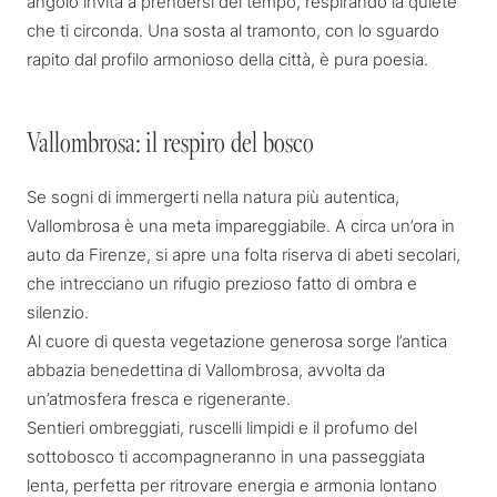
angolo invita a prendersi del tempo, respirando la quiete
che ti circonda. Una sosta al tramonto, con lo sguardo
rapito dal profilo armonioso della città, è pura poesia.
Vallombrosa: il respiro del bosco
Vallombrosa: il respiro del bosco
Se sogni di immergerti nella natura più autentica,
Vallombrosa è una meta impareggiabile. A circa un’ora in
auto da Firenze, si apre una folta riserva di abeti secolari,
che intrecciano un rifugio prezioso fatto di ombra e
silenzio.
Al cuore di questa vegetazione generosa sorge l’antica
abbazia benedettina
di Vallombrosa, avvolta da
un’atmosfera fresca e rigenerante.
Sentieri ombreggiati, ruscelli limpidi e il profumo del
sottobosco ti accompagneranno in una passeggiata
lenta, perfetta per ritrovare energia e armonia lontano