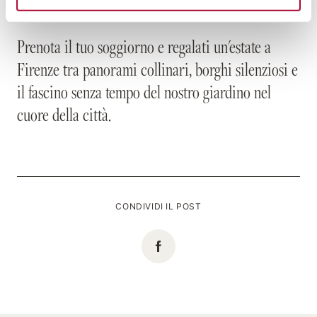
Prenota il tuo soggiorno e regalati un'estate a
Prenota il tuo soggiorno e regalati un'estate a
Firenze tra panorami collinari, borghi silenziosi e
Firenze tra panorami collinari, borghi silenziosi e
il fascino senza tempo del nostro giardino nel
il fascino senza tempo del nostro giardino nel
cuore della città.
cuore della città.
CONDIVIDI IL POST
CONDIVIDI IL POST