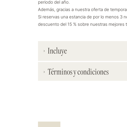
periodo del año.
Además, gracias a nuestra oferta de tempora
Si reservas una estancia de por lo menos 3 n
descuento del 15 % sobre nuestras mejores ta
Incluye
Descuento del 15 %
Términos y condiciones
Estancia de 3 o más noches
Desayuno buffet dulce y salado
Wifi gratuito
Minibar gratuito
Pequeña sorpresa de belleza de la Farm
Exclusivo libro sobre los Médicis
La guía
Firenze Romantica
para descarg