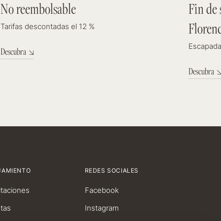
No reembolsable
Fin de
12 %
Floren
Tarifas descontadas el 12 %
Escapada 
Descubra
Descubra
JAMIENTO
REDES SOCIALES
taciones
Facebook
tas
Instagram