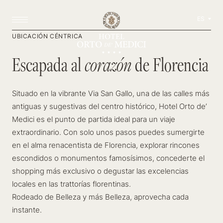
ES
UBICACIÓN CÉNTRICA
Escapada al
Escapada al
corazón
corazón
de Florencia
de Florencia
Situado en la vibrante Via San Gallo, una de las calles más
antiguas y sugestivas del centro histórico, Hotel Orto de’
Medici es el punto de partida ideal para un viaje
extraordinario. Con solo unos pasos puedes sumergirte
en el alma renacentista de Florencia, explorar rincones
escondidos o monumentos famosísimos, concederte el
shopping más exclusivo o degustar las excelencias
locales en las trattorías florentinas.
Rodeado de Belleza y más Belleza, aprovecha cada
instante.