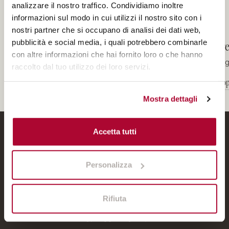
Le altre esclusive proposte
Le altre esclusive proposte
analizzare il nostro traffico. Condividiamo inoltre
informazioni sul modo in cui utilizzi il nostro sito con i
nostri partner che si occupano di analisi dei dati web,
SCONTO
Early Booking
Pre
pubblicità e social media, i quali potrebbero combinarle
9%
con altre informazioni che hai fornito loro o che hanno
Prenota in anticipo e risparmia
Sog
raccolto dal tuo utilizzo dei loro servizi.
Scopri
Scop
Mostra dettagli
Accetta tutti
CONTACTS
Via San Gallo 30, 50129 Firenze (FI)
Personalizza
hotel@ortodeimedici.it
Rifiuta
+39 055 48 34 27