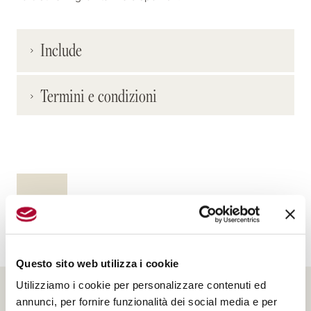
Include
Sconto del 15%
Termini e condizioni
Soggiorno di 3 o più notti
Colazione a buffet dolce e salata
Free Wi-Fi
Minibar gratuito
Piccola sorpresa di bellezza della Farmacia SS.
Prenota ora
Annunziata
Esclusivo libro sui Medici
La guida
Firenze Romantica
da scaricare online
Questo sito web utilizza i cookie
Utilizziamo i cookie per personalizzare contenuti ed
annunci, per fornire funzionalità dei social media e per